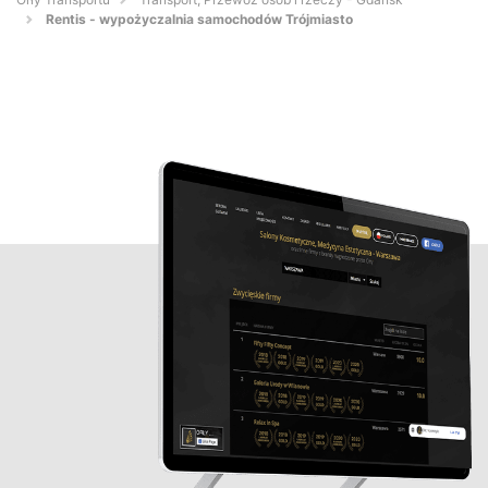
Rentis - wypożyczalnia samochodów Trójmiasto