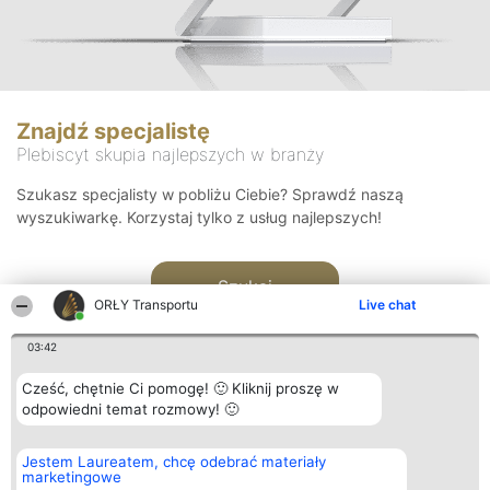
Znajdź specjalistę
Plebiscyt skupia najlepszych w branży
Szukasz specjalisty w pobliżu Ciebie? Sprawdź naszą
wyszukiwarkę. Korzystaj tylko z usług najlepszych!
Szukaj
ORŁY Transportu
Live chat
03:42
Cześć, chętnie Ci pomogę! 🙂 Kliknij proszę w
odpowiedni temat rozmowy! 🙂
Organizator plebiscytu
Plebiscyt
Kontakt
Jestem Laureatem, chcę odebrać materiały
Bright Side Solutions sp. z o.
Laureaci
Kontakt
marketingowe
o. sp. k.
Lista