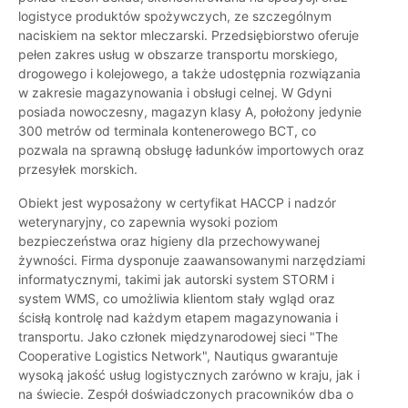
logistyce produktów spożywczych, ze szczególnym
naciskiem na sektor mleczarski. Przedsiębiorstwo oferuje
pełen zakres usług w obszarze transportu morskiego,
drogowego i kolejowego, a także udostępnia rozwiązania
w zakresie magazynowania i obsługi celnej. W Gdyni
posiada nowoczesny, magazyn klasy A, położony jedynie
300 metrów od terminala kontenerowego BCT, co
pozwala na sprawną obsługę ładunków importowych oraz
przesyłek morskich.
Obiekt jest wyposażony w certyfikat HACCP i nadzór
weterynaryjny, co zapewnia wysoki poziom
bezpieczeństwa oraz higieny dla przechowywanej
żywności. Firma dysponuje zaawansowanymi narzędziami
informatycznymi, takimi jak autorski system STORM i
system WMS, co umożliwia klientom stały wgląd oraz
ścisłą kontrolę nad każdym etapem magazynowania i
transportu. Jako członek międzynarodowej sieci "The
Cooperative Logistics Network", Nautiqus gwarantuje
wysoką jakość usług logistycznych zarówno w kraju, jak i
na świecie. Zespół doświadczonych pracowników dba o