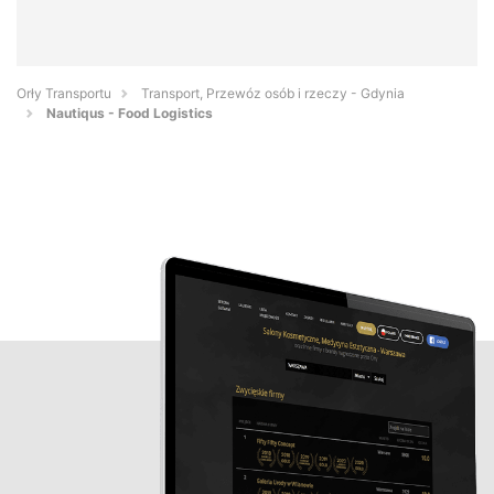
Orły Transportu
Transport, Przewóz osób i rzeczy - Gdynia
Nautiqus - Food Logistics