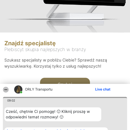
Znajdź specjalistę
Plebiscyt skupia najlepszych w branży
Szukasz specjalisty w pobliżu Ciebie? Sprawdź naszą
wyszukiwarkę. Korzystaj tylko z usług najlepszych!
Szukaj
ORŁY Transportu
Live chat
09:02
Cześć, chętnie Ci pomogę! 🙂 Kliknij proszę w
odpowiedni temat rozmowy! 🙂
Organizator plebiscytu
Plebiscyt
Kontakt