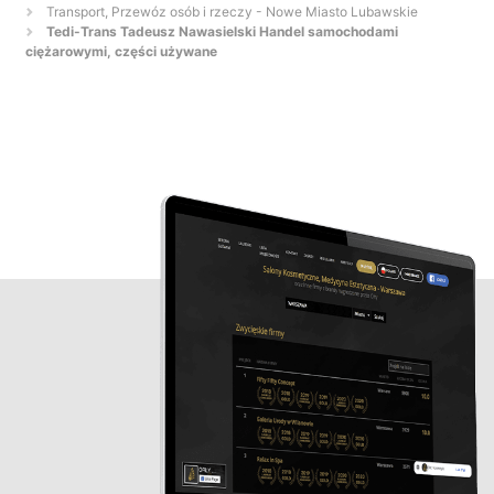
Transport, Przewóz osób i rzeczy - Nowe Miasto Lubawskie
Tedi-Trans Tadeusz Nawasielski Handel samochodami
ciężarowymi, części używane