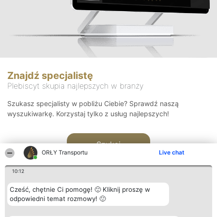
Znajdź specjalistę
Plebiscyt skupia najlepszych w branży
Szukasz specjalisty w pobliżu Ciebie? Sprawdź naszą
wyszukiwarkę. Korzystaj tylko z usług najlepszych!
Szukaj
ORŁY Transportu
Live chat
10:12
Cześć, chętnie Ci pomogę! 🙂 Kliknij proszę w
odpowiedni temat rozmowy! 🙂
Organizator plebiscytu
Plebiscyt
Kontakt