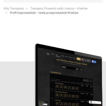
Orły Transportu
Transport, Przewóz osób i rzeczy - Kraków
ProPrzeprowadzki - tanie przeprowadzki Kraków