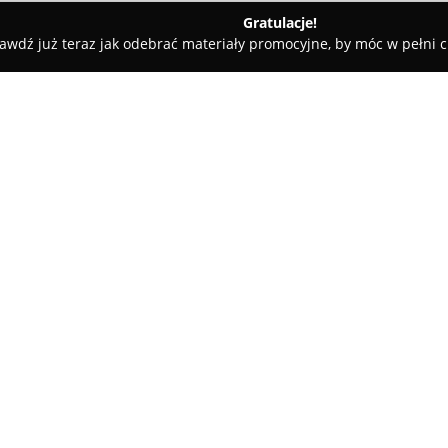
Gratulacje!
awdź już teraz jak odebrać materiały promocyjne, by móc w pełni c
zy - Warszawa
Transport motocykli Warszawa Polska Europa
ska Europa
O firmie:
Transport motocykli Warszaw
wyspecjalizowane usługi prze
terenie całego kraju oraz w pa
transporcie zarówno indywidua
Pokaż więcej >>
wypraw motocyklowych, wspiera
zlecenia. Posiada odpowiednie
transportowe, co zapewnia dzi
Do kluczowych zalet zaliczają
systemy umożliwiające bezpiec