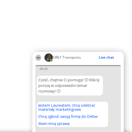
ORŁY Transportu
Live chat
05:25
Cześć, chętnie Ci pomogę! 🙂 Kliknij
proszę w odpowiedni temat
rozmowy! 🙂
Jestem Laureatem, chcę odebrać
materiały marketingowe
Chcę zgłosić swoją firmę do Orłów
Mam inną sprawę