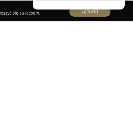
Sprawdź
ieszyć się sukcesem.
a Polska Europa
świadczy wszechstronne i
wozu jednośladów w obrębie Warszawy, na
ństwach europejskich. Firma koncentruje się na
lnych motocykli, jak i kompleksowej obsłudze
jąc klientów na każdym etapie realizacji
 licencje oraz niezbędne kompetencje
ałalność zgodną z przyjętymi normami.
 się samochody wyposażone w specjalistyczne
zny załadunek oraz przewóz nawet najcięższych