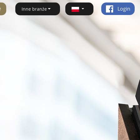
ę
Login
Inne branże