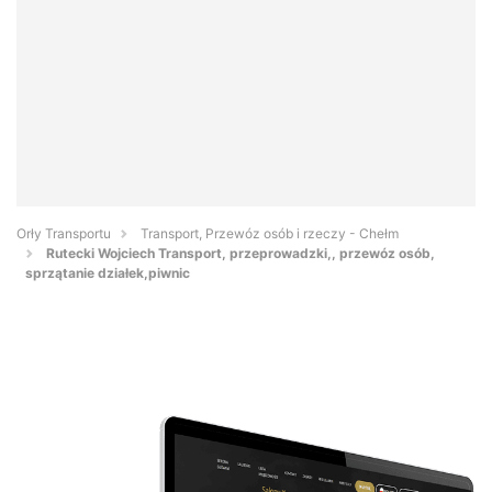
Orły Transportu
Transport, Przewóz osób i rzeczy - Chełm
Rutecki Wojciech Transport, przeprowadzki,, przewóz osób,
sprzątanie działek,piwnic