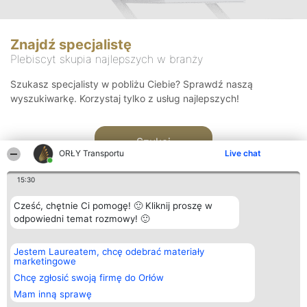
Znajdź specjalistę
Plebiscyt skupia najlepszych w branży
Szukasz specjalisty w pobliżu Ciebie? Sprawdź naszą
wyszukiwarkę. Korzystaj tylko z usług najlepszych!
Szukaj
ORŁY Transportu
Live chat
15:30
Cześć, chętnie Ci pomogę! 🙂 Kliknij proszę w
odpowiedni temat rozmowy! 🙂
Organizator plebiscytu
Plebiscyt
Kontakt
Jestem Laureatem, chcę odebrać materiały
Bright Side Solutions sp. z o.
Laureaci
Kontakt
marketingowe
o. sp. k.
Lista
ul. Ruska 22
wszystkich
Chcę zgłosić swoją firmę do Orłów
Wrocław 50-079
Laureatów
Mam inną sprawę
KRS 0000749100 | Regon
Zasady
381313360 | NIP 8943132676
Regulamin