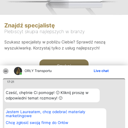
Znajdź specjalistę
Plebiscyt skupia najlepszych w branży
Szukasz specjalisty w pobliżu Ciebie? Sprawdź naszą
wyszukiwarkę. Korzystaj tylko z usług najlepszych!
Szukaj
ORŁY Transportu
Live chat
17:21
Cześć, chętnie Ci pomogę! 🙂 Kliknij proszę w
odpowiedni temat rozmowy! 🙂
Organizator plebiscytu
Plebiscyt
Kontakt
Jestem Laureatem, chcę odebrać materiały
Bright Side Solutions sp. z o.
Laureaci
Kontakt
marketingowe
o. sp. k.
Lista
ul. Ruska 22
wszystkich
Chcę zgłosić swoją firmę do Orłów
Wrocław 50-079
Laureatów