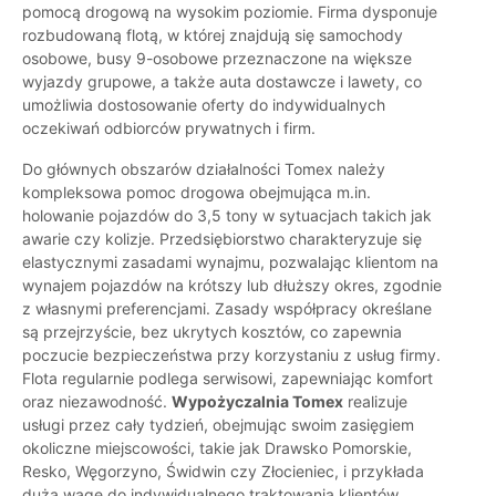
pomocą drogową na wysokim poziomie. Firma dysponuje
rozbudowaną flotą, w której znajdują się samochody
osobowe, busy 9-osobowe przeznaczone na większe
wyjazdy grupowe, a także auta dostawcze i lawety, co
umożliwia dostosowanie oferty do indywidualnych
oczekiwań odbiorców prywatnych i firm.
Do głównych obszarów działalności Tomex należy
kompleksowa pomoc drogowa obejmująca m.in.
holowanie pojazdów do 3,5 tony w sytuacjach takich jak
awarie czy kolizje. Przedsiębiorstwo charakteryzuje się
elastycznymi zasadami wynajmu, pozwalając klientom na
wynajem pojazdów na krótszy lub dłuższy okres, zgodnie
z własnymi preferencjami. Zasady współpracy określane
są przejrzyście, bez ukrytych kosztów, co zapewnia
poczucie bezpieczeństwa przy korzystaniu z usług firmy.
Flota regularnie podlega serwisowi, zapewniając komfort
oraz niezawodność.
Wypożyczalnia Tomex
realizuje
usługi przez cały tydzień, obejmując swoim zasięgiem
okoliczne miejscowości, takie jak Drawsko Pomorskie,
Resko, Węgorzyno, Świdwin czy Złocieniec, i przykłada
dużą wagę do indywidualnego traktowania klientów.