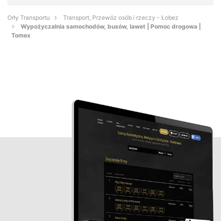
Orły Transportu
Transport, Przewóz osób i rzeczy - Łobez
Wypożyczalnia samochodów, busów, lawet | Pomoc drogowa |
Tomex