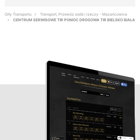
Orły Transportu
Transport, Przewóz osób i rzeczy - Mazańcowice
CENTRUM SERWISOWE TIR POMOC DROGOWA TIR BIELSKO BIAŁA