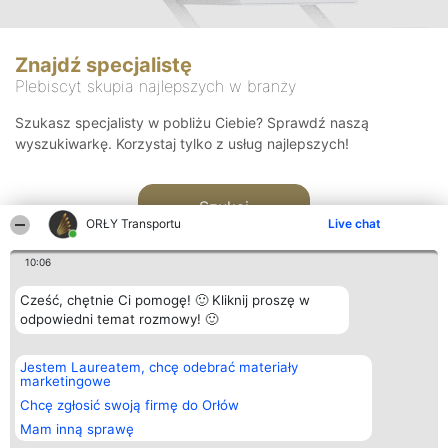
Znajdź specjalistę
Plebiscyt skupia najlepszych w branży
Szukasz specjalisty w pobliżu Ciebie? Sprawdź naszą
wyszukiwarkę. Korzystaj tylko z usług najlepszych!
Szukaj
ORŁY Transportu
Live chat
10:06
Cześć, chętnie Ci pomogę! 🙂 Kliknij proszę w
odpowiedni temat rozmowy! 🙂
Organizator plebiscytu
Plebiscyt
Kontakt
Jestem Laureatem, chcę odebrać materiały
Bright Side Solutions sp. z o.
Laureaci
Kontakt
marketingowe
o. sp. k.
Lista
ul. Ruska 22
wszystkich
Chcę zgłosić swoją firmę do Orłów
Wrocław 50-079
Laureatów
Mam inną sprawę
KRS 0000749100 | Regon
Zasady
381313360 | NIP 8943132676
Regulamin