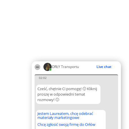
ORŁY Transportu
Live chat
02:02
Cześć, chętnie Ci pomogę! 🙂 Kliknij
proszę w odpowiedni temat
rozmowy! 🙂
Jestem Laureatem, chcę odebrać
materiały marketingowe
Chcę zgłosić swoją firmę do Orłów