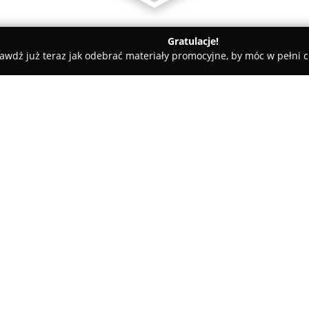
Gratulacje!
awdź już teraz jak odebrać materiały promocyjne, by móc w pełni c
y - Karsko
POMOC DROGOWA Prokop i Syn-S3-Mysliborz-Barl
ysliborz-Barlinek
O firmie:
Pomoc Drogowa Prokop i Syn
obszaru pomocy drogowej, dzia
zachodniopomorskiego. Firma s
miejscowościach jak Barlinek, 
Pokaż więcej >>
zapewniając również obsługę 
Przedsiębiorstwo specjalizuje
osobowych, dostawczych oraz 