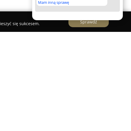
Mam inną sprawę
Sprawdź
ieszyć się sukcesem.
inek
oferuje szeroki zakres kompleksowych usług z
łając głównie na terenie województwa
kupia swoją działalność w takich
Myślibórz, Dębno oraz Gorzów Wielkopolski,
na trasie S3 pomiędzy Szczecinem a Gorzowem.
 się w holowaniu różnych typów pojazdów, w tym
ciężarowych, zapewniając wsparcie zarówno w