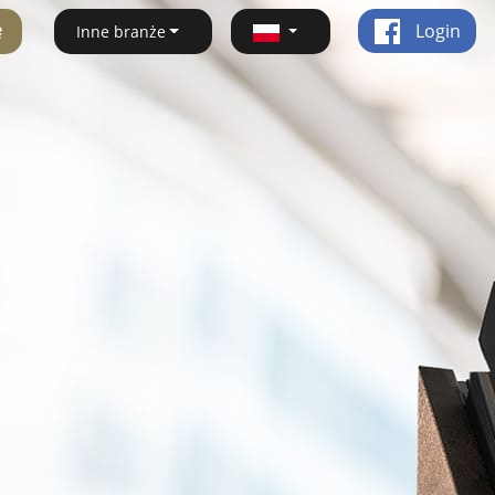
ę
Login
Inne branże