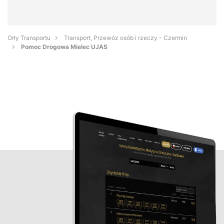
Orły Transportu
Transport, Przewóz osób i rzeczy - Czermin
Pomoc Drogowa Mielec UJAS