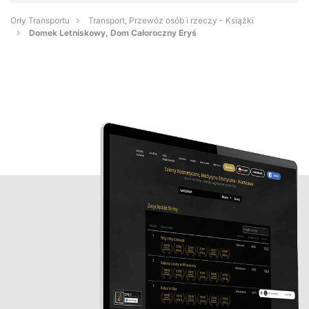
Orły Transportu
Transport, Przewóz osób i rzeczy - Książki
Domek Letniskowy, Dom Całoroczny Eryś