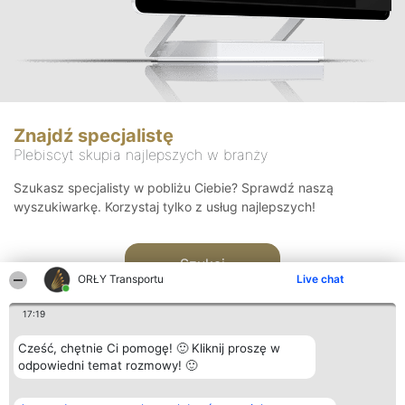
Znajdź specjalistę
Plebiscyt skupia najlepszych w branży
Szukasz specjalisty w pobliżu Ciebie? Sprawdź naszą
wyszukiwarkę. Korzystaj tylko z usług najlepszych!
Szukaj
ORŁY Transportu
Live chat
17:19
Cześć, chętnie Ci pomogę! 🙂 Kliknij proszę w
odpowiedni temat rozmowy! 🙂
Organizator plebiscytu
Plebiscyt
Kontakt