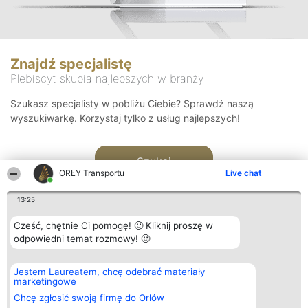
Znajdź specjalistę
Plebiscyt skupia najlepszych w branży
Szukasz specjalisty w pobliżu Ciebie? Sprawdź naszą
wyszukiwarkę. Korzystaj tylko z usług najlepszych!
Szukaj
ORŁY Transportu
Live chat
13:25
Cześć, chętnie Ci pomogę! 🙂 Kliknij proszę w
odpowiedni temat rozmowy! 🙂
Organizator plebiscytu
Plebiscyt
Kontakt
Jestem Laureatem, chcę odebrać materiały
Bright Side Solutions sp. z o.
Laureaci
Kontakt
marketingowe
o. sp. k.
Lista
ul. Ruska 22
wszystkich
Chcę zgłosić swoją firmę do Orłów
Wrocław 50-079
Laureatów