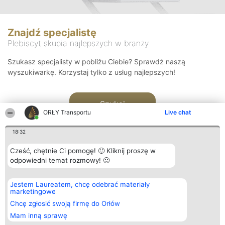
Znajdź specjalistę
Plebiscyt skupia najlepszych w branży
Szukasz specjalisty w pobliżu Ciebie? Sprawdź naszą
wyszukiwarkę. Korzystaj tylko z usług najlepszych!
Szukaj
ORŁY Transportu
Live chat
18:32
Cześć, chętnie Ci pomogę! 🙂 Kliknij proszę w
odpowiedni temat rozmowy! 🙂
Organizator plebiscytu
Plebiscyt
Kontakt
Jestem Laureatem, chcę odebrać materiały
Bright Side Solutions sp. z o.
Laureaci
Kontakt
marketingowe
o. sp. k.
Lista
ul. Ruska 22
wszystkich
Chcę zgłosić swoją firmę do Orłów
Wrocław 50-079
Laureatów
Mam inną sprawę
KRS 0000749100 | Regon
Zasady
381313360 | NIP 8943132676
Regulamin