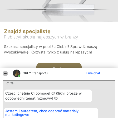
Znajdź specjalistę
Plebiscyt skupia najlepszych w branży
Szukasz specjalisty w pobliżu Ciebie? Sprawdź naszą
wyszukiwarkę. Korzystaj tylko z usług najlepszych!
Szukaj
ORŁY Transportu
Live chat
01:28
Cześć, chętnie Ci pomogę! 🙂 Kliknij proszę w
odpowiedni temat rozmowy! 🙂
Organizator plebiscytu
Plebiscyt
Kontakt
Jestem Laureatem, chcę odebrać materiały
Bright Side Solutions sp. z o.
Laureaci
Kontakt
marketingowe
o. sp. k.
Lista