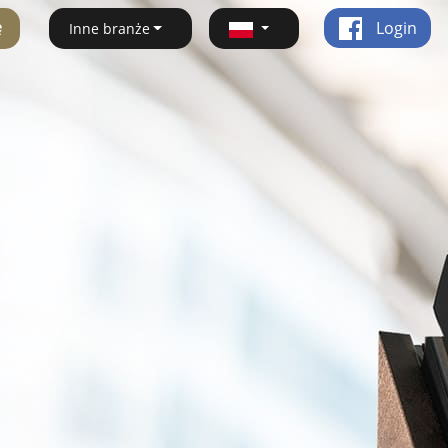
ę
Login
Inne branże