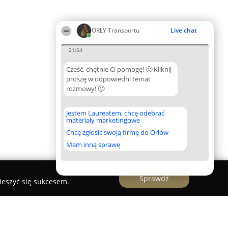
ORŁY Transportu
Live chat
21:54
Cześć, chętnie Ci pomogę! 🙂 Kliknij
proszę w odpowiedni temat
rozmowy! 🙂
Jestem Laureatem, chcę odebrać
materiały marketingowe
Chcę zgłosić swoją firmę do Orłów
Mam inną sprawę
Sprawdź
ieszyć się sukcesem.
TIR | Laweta