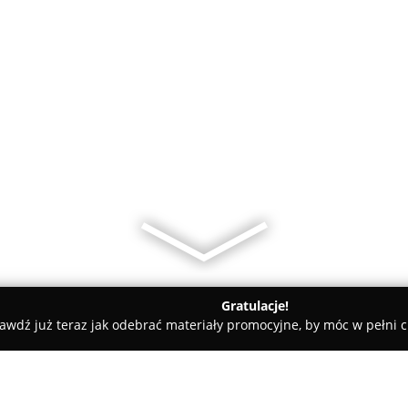
Gratulacje!
awdź już teraz jak odebrać materiały promocyjne, by móc w pełni c
zy - Nowa Wieś
Assistance | Pomoc Drogowa TIR | Holowanie 