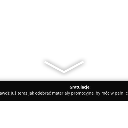
Gratulacje!
awdź już teraz jak odebrać materiały promocyjne, by móc w pełni c
y - Karniowice
Pomoc drogowa 24 h , holowanie samochodów , 