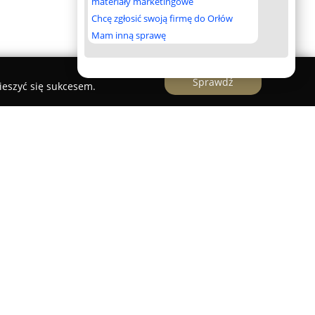
materiały marketingowe
Chcę zgłosić swoją firmę do Orłów
Mam inną sprawę
Sprawdź
ieszyć się sukcesem.
wska
to przedsiębiorstwo transportowo-
nku nieprzerwanie od 1996 roku, oferując
zarówno na terenie kraju, jak i za granicą,
 Europę. Kluczową cechą firmy jest realizacja
rzy wykorzystaniu własnej, nowoczesnej floty
zależność operacyjną.