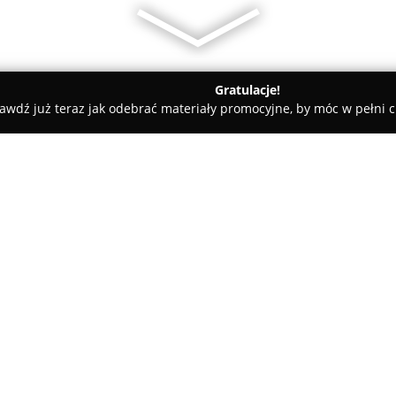
Gratulacje!
awdź już teraz jak odebrać materiały promocyjne, by móc w pełni c
y - Koło
LEW-TRANS Renata Lewandowska
O firmie:
LEW-TRANS Renata Lewando
spedycyjne, które działa na ry
kompleksowe usługi przewozowe 
obejmując swoim zasięgiem całą
Pokaż więcej >>
większości zleceń – aż 99% – p
pojazdów, co podkreśla jej nie