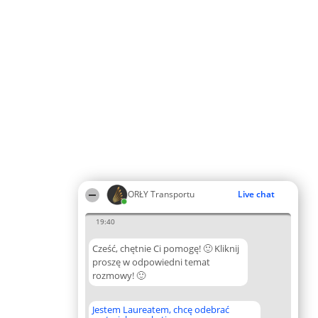
ORŁY Transportu
Live chat
19:40
Cześć, chętnie Ci pomogę! 🙂 Kliknij
proszę w odpowiedni temat
rozmowy! 🙂
Jestem Laureatem, chcę odebrać