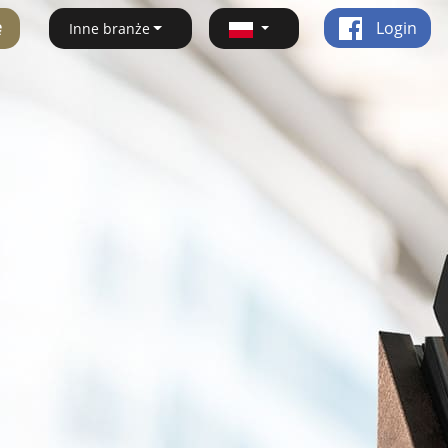
ę
Login
Inne branże