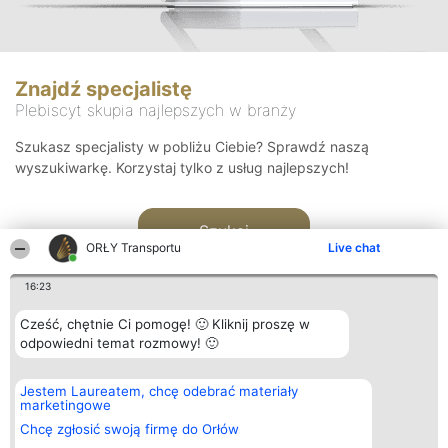
Znajdź specjalistę
Plebiscyt skupia najlepszych w branży
Szukasz specjalisty w pobliżu Ciebie? Sprawdź naszą
wyszukiwarkę. Korzystaj tylko z usług najlepszych!
Szukaj
ORŁY Transportu
Live chat
16:23
Cześć, chętnie Ci pomogę! 🙂 Kliknij proszę w
odpowiedni temat rozmowy! 🙂
Organizator plebiscytu
Plebiscyt
Kontakt
Jestem Laureatem, chcę odebrać materiały
Bright Side Solutions sp. z o.
Laureaci
Kontakt
marketingowe
o. sp. k.
Lista
ul. Ruska 22
wszystkich
Chcę zgłosić swoją firmę do Orłów
Wrocław 50-079
Laureatów