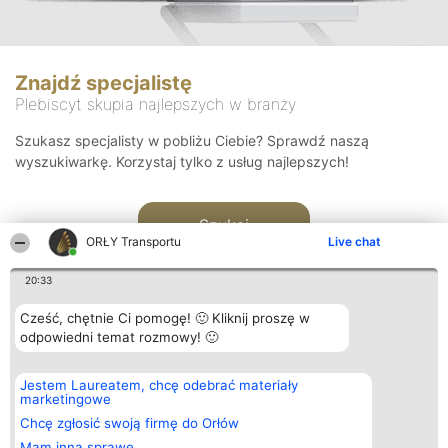
Znajdź specjalistę
Plebiscyt skupia najlepszych w branży
Szukasz specjalisty w pobliżu Ciebie? Sprawdź naszą
wyszukiwarkę. Korzystaj tylko z usług najlepszych!
Szukaj
ORŁY Transportu
Live chat
20:33
Cześć, chętnie Ci pomogę! 🙂 Kliknij proszę w
odpowiedni temat rozmowy! 🙂
Organizator plebiscytu
Plebiscyt
Kontakt
Jestem Laureatem, chcę odebrać materiały
Bright Side Solutions sp. z o.
Laureaci
Kontakt
marketingowe
o. sp. k.
Lista
ul. Ruska 22
wszystkich
Chcę zgłosić swoją firmę do Orłów
Wrocław 50-079
Laureatów
Mam inną sprawę
KRS 0000749100 | Regon
Zasady