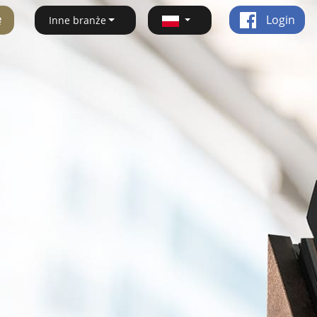
ę
Login
Inne branże