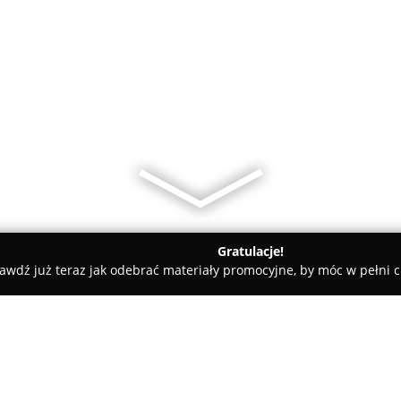
Gratulacje!
awdź już teraz jak odebrać materiały promocyjne, by móc w pełni c
 - powiat kielecki
Jupiter. PHU. Transport. Kiślak P.