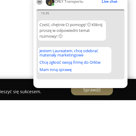
ORŁY Transportu
Live chat
15:35
Cześć, chętnie Ci pomogę! 🙂 Kliknij
proszę w odpowiedni temat
rozmowy! 🙂
Jestem Laureatem, chcę odebrać
materiały marketingowe
Chcę zgłosić swoją firmę do Orłów
Mam inną sprawę
Sprawdź
ieszyć się sukcesem.