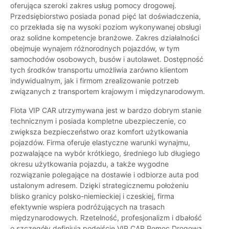
oferująca szeroki zakres usług pomocy drogowej.
Przedsiębiorstwo posiada ponad pięć lat doświadczenia,
co przekłada się na wysoki poziom wykonywanej obsługi
oraz solidne kompetencje branżowe. Zakres działalności
obejmuje wynajem różnorodnych pojazdów, w tym
samochodów osobowych, busów i autolawet. Dostępność
tych środków transportu umożliwia zarówno klientom
indywidualnym, jak i firmom zrealizowanie potrzeb
związanych z transportem krajowym i międzynarodowym.
Flota VIP CAR utrzymywana jest w bardzo dobrym stanie
technicznym i posiada kompletne ubezpieczenie, co
zwiększa bezpieczeństwo oraz komfort użytkowania
pojazdów. Firma oferuje elastyczne warunki wynajmu,
pozwalające na wybór krótkiego, średniego lub długiego
okresu użytkowania pojazdu, a także wygodne
rozwiązanie polegające na dostawie i odbiorze auta pod
ustalonym adresem. Dzięki strategicznemu położeniu
blisko granicy polsko-niemieckiej i czeskiej, firma
efektywnie wspiera podróżujących na trasach
międzynarodowych. Rzetelność, profesjonalizm i dbałość
o szczegóły definiują podejście VIP CAR Pomoc Drogowa