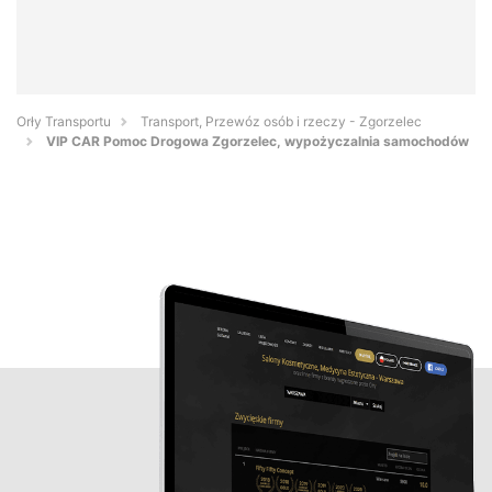
Orły Transportu
Transport, Przewóz osób i rzeczy - Zgorzelec
VIP CAR Pomoc Drogowa Zgorzelec, wypożyczalnia samochodów