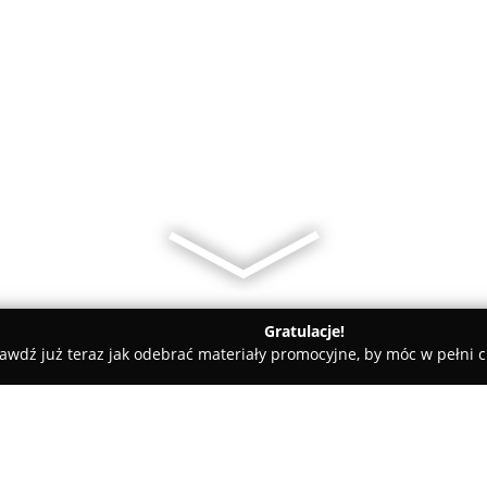
Gratulacje!
awdź już teraz jak odebrać materiały promocyjne, by móc w pełni c
y - Opole
Firma przeprowadzkowa Euro-Andtrans Andrzej Cze