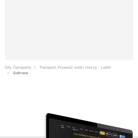
Orły Transportu
Transport, Przewóz osób i rzeczy - Lublin
Goltrans