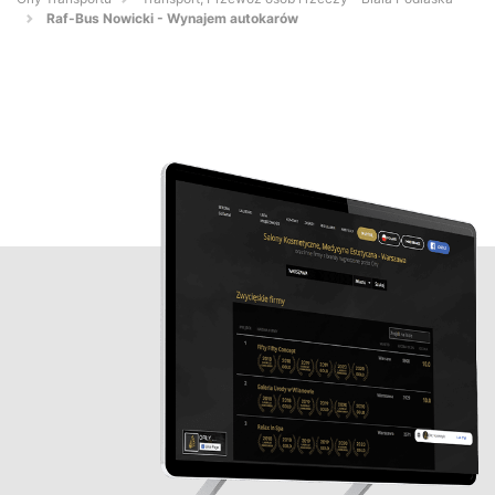
Raf-Bus Nowicki - Wynajem autokarów