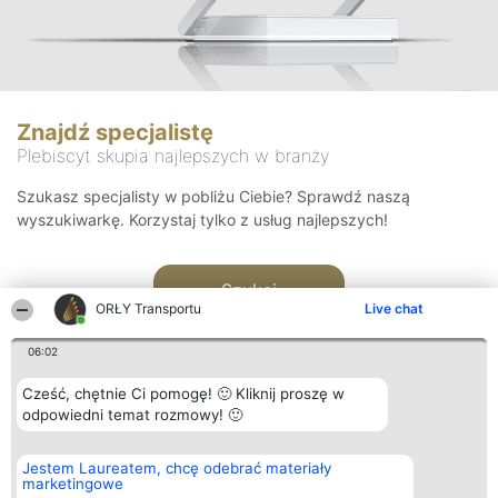
Znajdź specjalistę
Plebiscyt skupia najlepszych w branży
Szukasz specjalisty w pobliżu Ciebie? Sprawdź naszą
wyszukiwarkę. Korzystaj tylko z usług najlepszych!
Szukaj
ORŁY Transportu
Live chat
06:02
Cześć, chętnie Ci pomogę! 🙂 Kliknij proszę w
odpowiedni temat rozmowy! 🙂
Organizator plebiscytu
Plebiscyt
Kontakt
Jestem Laureatem, chcę odebrać materiały
Bright Side Solutions sp. z o.
Laureaci
Kontakt
marketingowe
o. sp. k.
Lista