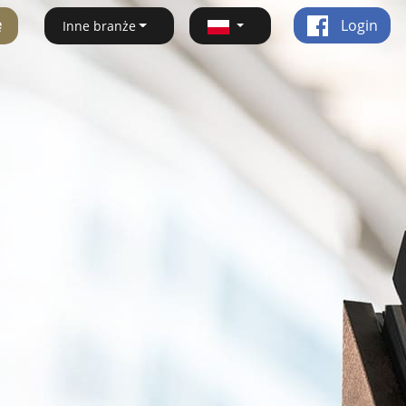
ę
Login
Inne branże