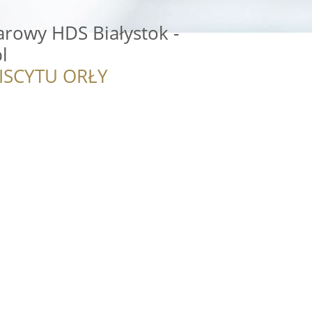
arowy HDS Białystok -
l
ISCYTU ORŁY