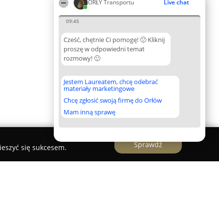
ORŁY Transportu
Live chat
09:45
Cześć, chętnie Ci pomogę! 🙂 Kliknij
proszę w odpowiedni temat
rozmowy! 🙂
Jestem Laureatem, chcę odebrać
materiały marketingowe
Chcę zgłosić swoją firmę do Orłów
Mam inną sprawę
Sprawdź
ieszyć się sukcesem.
k.pl