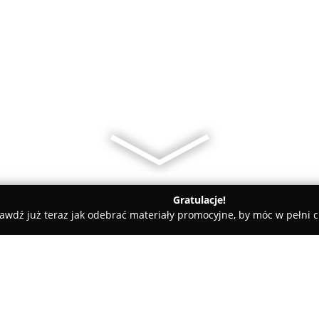
Gratulacje!
awdź już teraz jak odebrać materiały promocyjne, by móc w pełni c
 - Białystok
Transport ciężarowy HDS Białystok - HDSbialysto