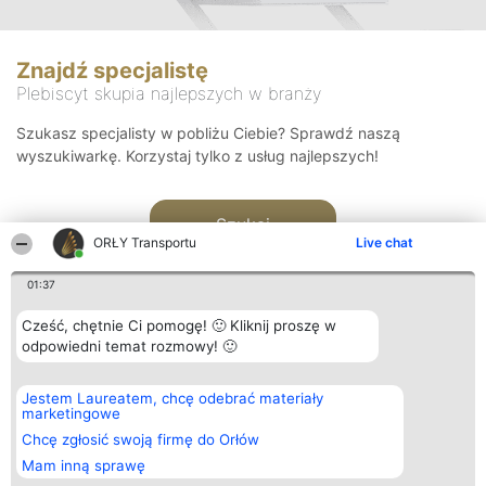
Znajdź specjalistę
Plebiscyt skupia najlepszych w branży
Szukasz specjalisty w pobliżu Ciebie? Sprawdź naszą
wyszukiwarkę. Korzystaj tylko z usług najlepszych!
Szukaj
ORŁY Transportu
Live chat
01:37
Cześć, chętnie Ci pomogę! 🙂 Kliknij proszę w
odpowiedni temat rozmowy! 🙂
Organizator plebiscytu
Plebiscyt
Kontakt
Jestem Laureatem, chcę odebrać materiały
Bright Side Solutions sp. z o.
Laureaci
Kontakt
marketingowe
o. sp. k.
Lista
ul. Ruska 22
wszystkich
Chcę zgłosić swoją firmę do Orłów
Wrocław 50-079
Laureatów
Mam inną sprawę
KRS 0000749100 | Regon
Zasady
381313360 | NIP 8943132676
Regulamin