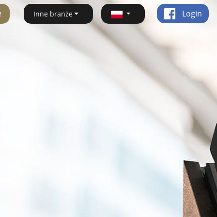
ę
Login
Inne branże