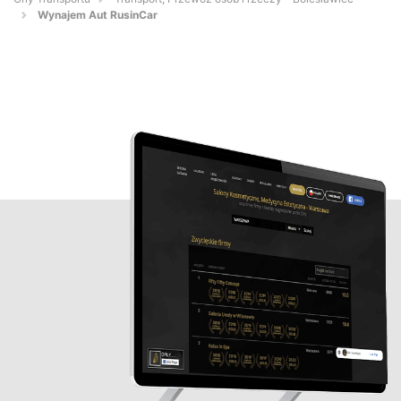
Wynajem Aut RusinCar