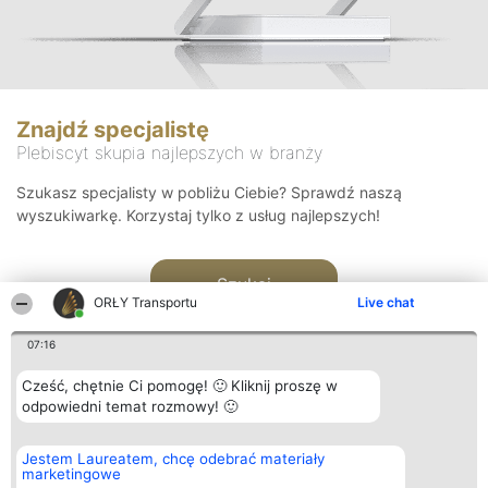
Znajdź specjalistę
Plebiscyt skupia najlepszych w branży
Szukasz specjalisty w pobliżu Ciebie? Sprawdź naszą
wyszukiwarkę. Korzystaj tylko z usług najlepszych!
Szukaj
ORŁY Transportu
Live chat
07:16
Cześć, chętnie Ci pomogę! 🙂 Kliknij proszę w
odpowiedni temat rozmowy! 🙂
Organizator plebiscytu
Plebiscyt
Kontakt
Jestem Laureatem, chcę odebrać materiały
Bright Side Solutions sp. z o.
Laureaci
Kontakt
marketingowe
o. sp. k.
Lista