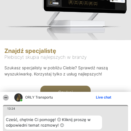
Znajdź specjalistę
Plebiscyt skupia najlepszych w branży
Szukasz specjalisty w pobliżu Ciebie? Sprawdź naszą
wyszukiwarkę. Korzystaj tylko z usług najlepszych!
Szukaj
ORŁY Transportu
Live chat
13:24
Cześć, chętnie Ci pomogę! 🙂 Kliknij proszę w
odpowiedni temat rozmowy! 🙂