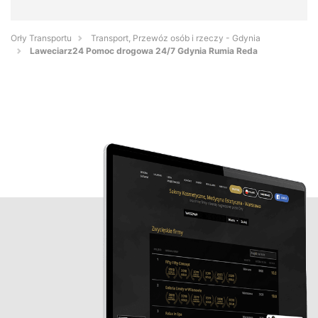
Orły Transportu
Transport, Przewóz osób i rzeczy - Gdynia
Laweciarz24 Pomoc drogowa 24/7 Gdynia Rumia Reda