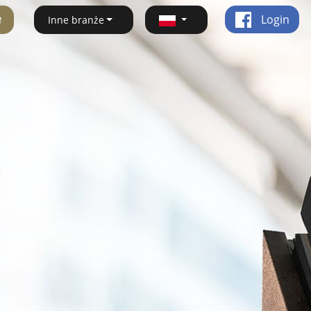
ę
Login
Inne branże