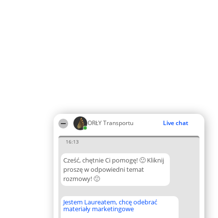
ORŁY Transportu
Live chat
16:13
Cześć, chętnie Ci pomogę! 🙂 Kliknij
proszę w odpowiedni temat
rozmowy! 🙂
Jestem Laureatem, chcę odebrać
materiały marketingowe