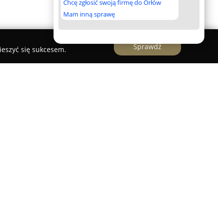
Chcę zgłosić swoją firmę do Orłów
Mam inną sprawę
Sprawdź
ieszyć się sukcesem.
nim doświadczeniem w sektorze transportu oraz
jąca się w kompleksowym wynajmie busów.
wno krótkoterminowy, jak i długoterminowy
ąc swoje usługi do zróżnicowanych potrzeb
i wchodzą także usługi holownicze, realizowane w
zmu i zaufania, potwierdzone przez pozytywne