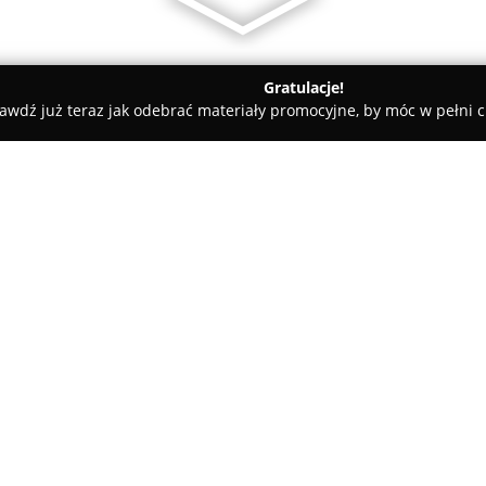
Gratulacje!
awdź już teraz jak odebrać materiały promocyjne, by móc w pełni c
zy - Warszawa
zukerrent.pl Wynajem busów
O firmie:
Zukerrent
to firma z wielolet
obsługi wydarzeń, specjalizu
Przedsiębiorstwo oferuje zaró
wynajem pojazdów, dostosowuj
Pokaż więcej >>
klientów. W zakres działalnośc
oparciu o zasady profesjonali
opinie użytkowników.