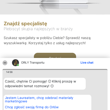
Znajdź specjalistę
Plebiscyt skupia najlepszych w branży
Szukasz specjalisty w pobliżu Ciebie? Sprawdź naszą
wyszukiwarkę. Korzystaj tylko z usług najlepszych!
Szukaj
ORŁY Transportu
Live chat
14:56
Cześć, chętnie Ci pomogę! 🙂 Kliknij proszę w
odpowiedni temat rozmowy! 🙂
Organizator plebiscytu
Plebiscyt
Kontakt
Jestem Laureatem, chcę odebrać materiały
Bright Side Solutions sp. z o.
Laureaci
Kontakt
marketingowe
o. sp. k.
Lista
ul. Ruska 22
wszystkich
Chcę zgłosić swoją firmę do Orłów
Wrocław 50-079
Laureatów