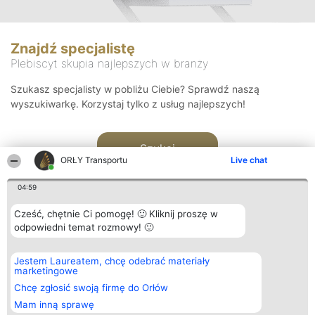
Znajdź specjalistę
Plebiscyt skupia najlepszych w branży
Szukasz specjalisty w pobliżu Ciebie? Sprawdź naszą
wyszukiwarkę. Korzystaj tylko z usług najlepszych!
Szukaj
ORŁY Transportu
Live chat
04:59
Cześć, chętnie Ci pomogę! 🙂 Kliknij proszę w
odpowiedni temat rozmowy! 🙂
Organizator plebiscytu
Plebiscyt
Kontakt
Jestem Laureatem, chcę odebrać materiały
Bright Side Solutions sp. z o.
Laureaci
Kontakt
marketingowe
o. sp. k.
Lista
ul. Ruska 22
wszystkich
Chcę zgłosić swoją firmę do Orłów
Wrocław 50-079
Laureatów
Mam inną sprawę
KRS 0000749100 | Regon
Zasady
381313360 | NIP 8943132676
Regulamin