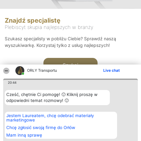
Znajdź specjalistę
Plebiscyt skupia najlepszych w branży
Szukasz specjalisty w pobliżu Ciebie? Sprawdź naszą
wyszukiwarkę. Korzystaj tylko z usług najlepszych!
Szukaj
ORŁY Transportu
Live chat
20:44
Cześć, chętnie Ci pomogę! 🙂 Kliknij proszę w
odpowiedni temat rozmowy! 🙂
Organizator plebiscytu
Plebiscyt
Kontakt
Jestem Laureatem, chcę odebrać materiały
Bright Side Solutions sp. z o.
Laureaci
Kontakt
marketingowe
o. sp. k.
Lista
ul. Ruska 22
wszystkich
Chcę zgłosić swoją firmę do Orłów
Wrocław 50-079
Laureatów
Mam inną sprawę
KRS 0000749100 | Regon
Zasady
381313360 | NIP 8943132676
Regulamin