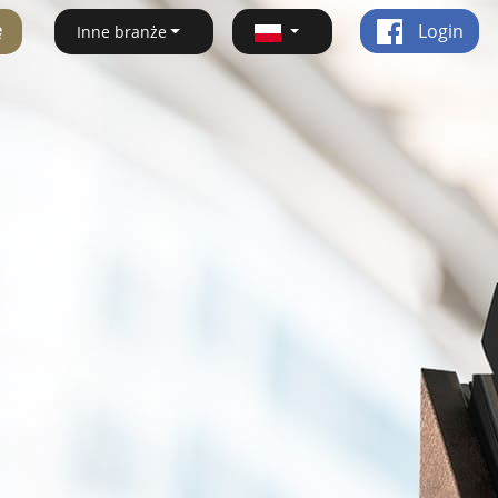
ę
Login
Inne branże