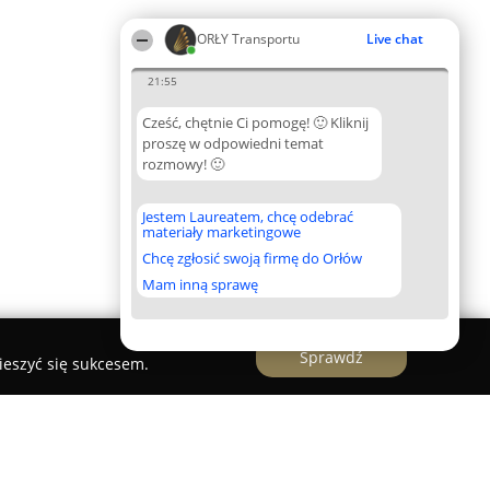
ORŁY Transportu
Live chat
21:55
Cześć, chętnie Ci pomogę! 🙂 Kliknij
proszę w odpowiedni temat
rozmowy! 🙂
Jestem Laureatem, chcę odebrać
materiały marketingowe
Chcę zgłosić swoją firmę do Orłów
Mam inną sprawę
Sprawdź
ieszyć się sukcesem.