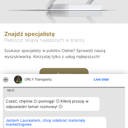
Znajdź specjalistę
Plebiscyt skupia najlepszych w branży
Szukasz specjalisty w pobliżu Ciebie? Sprawdź naszą
wyszukiwarkę. Korzystaj tylko z usług najlepszych!
Szukaj
ORŁY Transportu
Live chat
08:51
Cześć, chętnie Ci pomogę! 🙂 Kliknij proszę w
odpowiedni temat rozmowy! 🙂
Organizator plebiscytu
Plebiscyt
Kontakt
Jestem Laureatem, chcę odebrać materiały
Bright Side Solutions sp. z o.
Laureaci
Kontakt
marketingowe
o. sp. k.
Lista