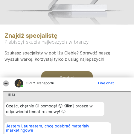
Znajdź specjalistę
Plebiscyt skupia najlepszych w branży
Szukasz specjalisty w pobliżu Ciebie? Sprawdź naszą
wyszukiwarkę. Korzystaj tylko z usług najlepszych!
Szukaj
ORŁY Transportu
Live chat
15:13
Cześć, chętnie Ci pomogę! 🙂 Kliknij proszę w
odpowiedni temat rozmowy! 🙂
Organizator plebiscytu
Plebiscyt
Kontakt
Jestem Laureatem, chcę odebrać materiały
Bright Side Solutions sp. z o.
Laureaci
Kontakt
marketingowe
o. sp. k.
Lista