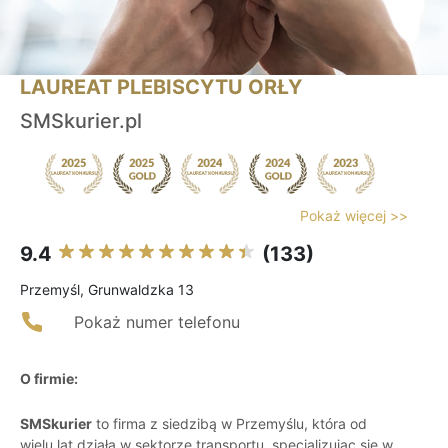
LAUREAT PLEBISCYTU ORŁY
SMSkurier.pl
Pokaż więcej >>
9.4
(133)
Przemyśl, Grunwaldzka 13
Pokaż numer telefonu
O firmie:
SMSkurier
to firma z siedzibą w Przemyślu, która od
wielu lat działa w sektorze transportu, specjalizując się w