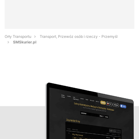
Orły Transportu
Transport, Przewóz osób i rzeczy - Przemyśl
SMSkurier.pl