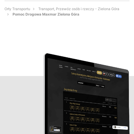
Orły Transportu
Transport, Przewóz osób i rzeczy - Zielona Góra
Pomoc Drogowa Maxmar Zielona Góra