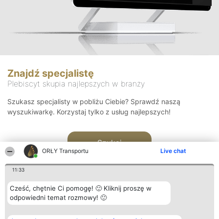
Znajdź specjalistę
Plebiscyt skupia najlepszych w branży
Szukasz specjalisty w pobliżu Ciebie? Sprawdź naszą
wyszukiwarkę. Korzystaj tylko z usług najlepszych!
Szukaj
ORŁY Transportu
Live chat
11:33
Cześć, chętnie Ci pomogę! 🙂 Kliknij proszę w
odpowiedni temat rozmowy! 🙂
Organizator plebiscytu
Plebiscyt
Kontakt