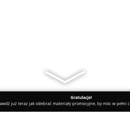
Gratulacje!
awdź już teraz jak odebrać materiały promocyjne, by móc w pełni c
y - Gołcza
F.h.u Kiwior Pomoc Drogowa 24/7 Transport 16to