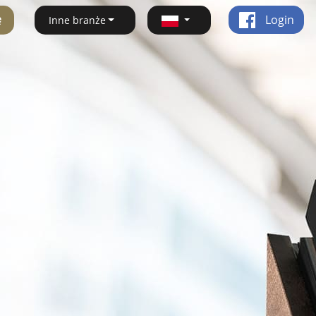
ę
Login
Inne branże