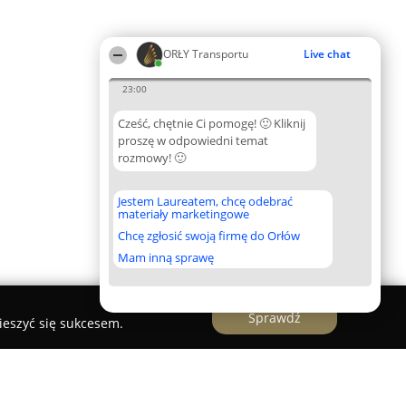
ORŁY Transportu
Live chat
23:00
Cześć, chętnie Ci pomogę! 🙂 Kliknij
proszę w odpowiedni temat
rozmowy! 🙂
Jestem Laureatem, chcę odebrać
materiały marketingowe
Chcę zgłosić swoją firmę do Orłów
Mam inną sprawę
Sprawdź
ieszyć się sukcesem.
n Skup-Złomowanie