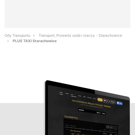
Orły Transportu
Transport, Przewóz osób i rzeczy - Starachowice
PLUS TAXI Starachowice