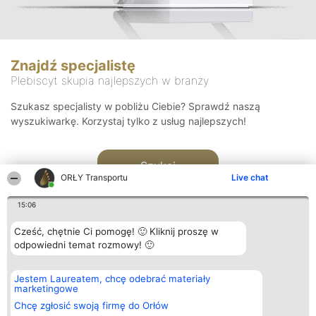
Znajdź specjalistę
Plebiscyt skupia najlepszych w branży
Szukasz specjalisty w pobliżu Ciebie? Sprawdź naszą
wyszukiwarkę. Korzystaj tylko z usług najlepszych!
Szukaj
ORŁY Transportu
Live chat
15:06
Cześć, chętnie Ci pomogę! 🙂 Kliknij proszę w
odpowiedni temat rozmowy! 🙂
Organizator plebiscytu
Plebiscyt
Kontakt
Jestem Laureatem, chcę odebrać materiały
Bright Side Solutions sp. z o.
Laureaci
Kontakt
marketingowe
o. sp. k.
Lista
ul. Ruska 22
wszystkich
Chcę zgłosić swoją firmę do Orłów
Wrocław 50-079
Laureatów