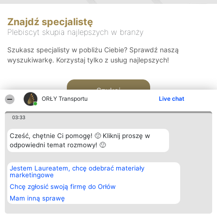
Znajdź specjalistę
Plebiscyt skupia najlepszych w branży
Szukasz specjalisty w pobliżu Ciebie? Sprawdź naszą
wyszukiwarkę. Korzystaj tylko z usług najlepszych!
Szukaj
ORŁY Transportu
Live chat
03:33
Cześć, chętnie Ci pomogę! 🙂 Kliknij proszę w
odpowiedni temat rozmowy! 🙂
Organizator plebiscytu
Plebiscyt
Kontakt
Jestem Laureatem, chcę odebrać materiały
Bright Side Solutions sp. z o.
Laureaci
Kontakt
marketingowe
o. sp. k.
Lista
ul. Ruska 22
wszystkich
Chcę zgłosić swoją firmę do Orłów
Wrocław 50-079
Laureatów
Mam inną sprawę
KRS 0000749100 | Regon
Zasady
381313360 | NIP 8943132676
Regulamin
+48 508 492 400
Polityka