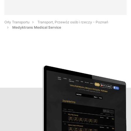
Orły Transportu
Transport, Przewóz osób i rzeczy - Poznań
Medyktrans Medical Service