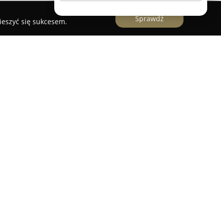
Sprawdź
ieszyć się sukcesem.
ny podmiot z branży transportowej oraz
onuje w Szczecinie oraz na obszarze całej Polski i
granicami kraju. Posiada duże doświadczenie w
zewozów obejmujących towary, meble oraz
firmy obejmuje kompleksowe przeprowadzki
h, jak i biur, a także sprawny transport
b indywidualnych oraz przedsiębiorstw.
 nowoczesną i wyspecjalizowaną flotą pojazdów,
ych ładunków, w tym o nietypowych rozmiarach.