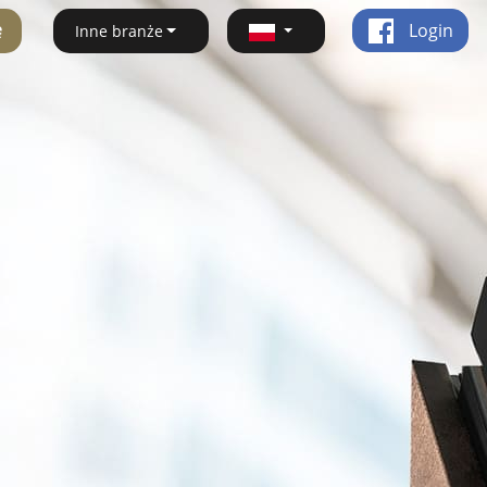
ę
Login
Inne branże