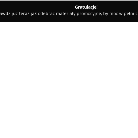
Gratulacje!
awdź już teraz jak odebrać materiały promocyjne, by móc w pełni c
y - Szczecin
Master-Transport
O firmie:
Master-Transport
to renomowa
przeprowadzkowej, który funkcj
świadczy usługi również poza 
realizacji profesjonalnych pr
Pokaż więcej >>
materiały budowlane. Oferta 
zarówno dla mieszkań prywatnyc
bagażowy przeznaczony dla osó
Przedsiębiorstwo wyróżnia się
umożliwiającą przewóz rozmait