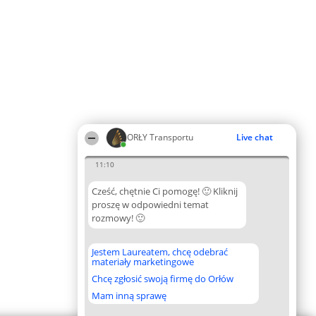
ORŁY Transportu
Live chat
11:10
Cześć, chętnie Ci pomogę! 🙂 Kliknij
proszę w odpowiedni temat
rozmowy! 🙂
Jestem Laureatem, chcę odebrać
materiały marketingowe
Chcę zgłosić swoją firmę do Orłów
Mam inną sprawę