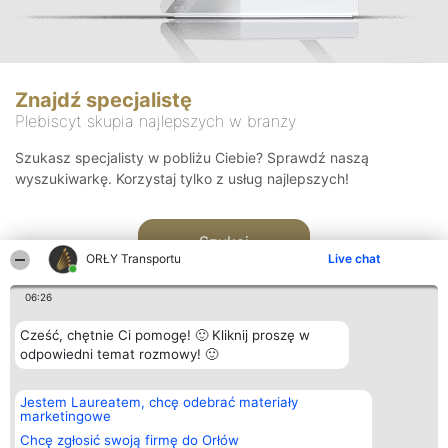
Znajdź specjalistę
Plebiscyt skupia najlepszych w branży
Szukasz specjalisty w pobliżu Ciebie? Sprawdź naszą
wyszukiwarkę. Korzystaj tylko z usług najlepszych!
Szukaj
ORŁY Transportu
Live chat
06:26
Cześć, chętnie Ci pomogę! 🙂 Kliknij proszę w
odpowiedni temat rozmowy! 🙂
Organizator plebiscytu
Plebiscyt
Kontakt
Jestem Laureatem, chcę odebrać materiały
Bright Side Solutions sp. z o.
Laureaci
Kontakt
marketingowe
o. sp. k.
Lista
ul. Ruska 22
wszystkich
Chcę zgłosić swoją firmę do Orłów