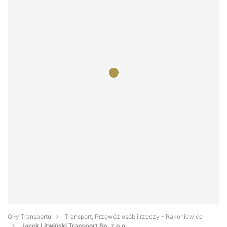
Orły Transportu
Transport, Przewóz osób i rzeczy - Rakoniewice
Jacek Litwiński Transport Sp. z o.o.