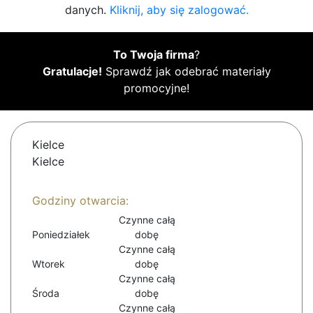
danych.
Kliknij, aby się zalogować.
To Twoja firma
?
Gratulacje!
Sprawdź jak odebrać materiały
promocyjne!
Kielce
Kielce
Godziny otwarcia:
Czynne całą
Poniedziałek
dobę
Czynne całą
Wtorek
dobę
Czynne całą
Środa
dobę
Czynne całą