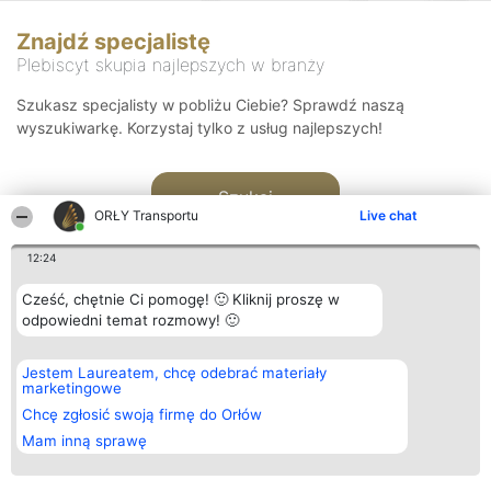
Znajdź specjalistę
Plebiscyt skupia najlepszych w branży
Szukasz specjalisty w pobliżu Ciebie? Sprawdź naszą
wyszukiwarkę. Korzystaj tylko z usług najlepszych!
Szukaj
ORŁY Transportu
Live chat
12:24
Cześć, chętnie Ci pomogę! 🙂 Kliknij proszę w
odpowiedni temat rozmowy! 🙂
Organizator plebiscytu
Plebiscyt
Kontakt
Jestem Laureatem, chcę odebrać materiały
Bright Side Solutions sp. z o.
Laureaci
Kontakt
marketingowe
o. sp. k.
Lista
ul. Ruska 22
wszystkich
Chcę zgłosić swoją firmę do Orłów
Wrocław 50-079
Laureatów
Mam inną sprawę
KRS 0000749100 | Regon
Zasady
381313360 | NIP 8943132676
Regulamin
+48 508 492 400
Polityka
Prywatności