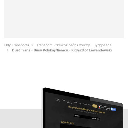
Orły Transportu
Transport, Przewóz osób i rzeczy - Bydgoszcz
Duet Trans - Busy Polska/Niemcy - Krzysztof Lewandowski